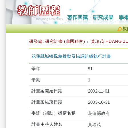
教
研發處: 研究計畫 (非國科會)
黃瑞茂 HUANG JU
花蓮縣城鄉風貌推動及協調組織執行計畫
學年
91
學期
1
計畫案開始日期
2002-11-01
計畫案結束日期
2003-10-31
委託（補助）機構名稱
花蓮縣政府
計畫主持人姓名
黃瑞茂