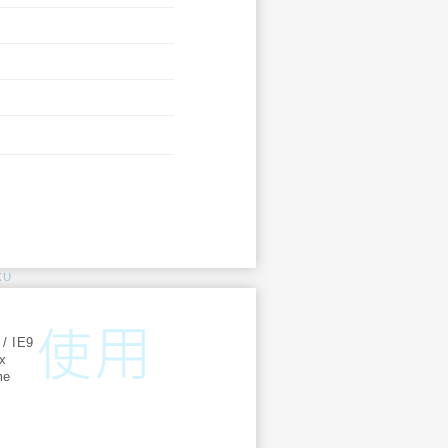
KU
:
 / IE9
ox
me