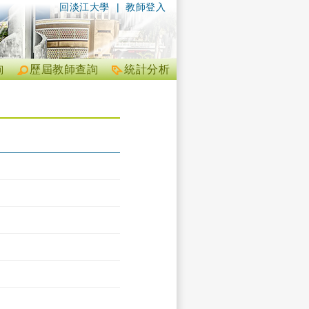
回淡江大學
|
教師登入
詢
歷屆教師查詢
統計分析