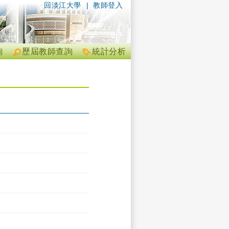
回淡江大學
|
教師登入
詢
歷屆教師查詢
統計分析