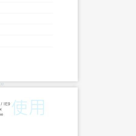
KU
:
 / IE9
ox
me