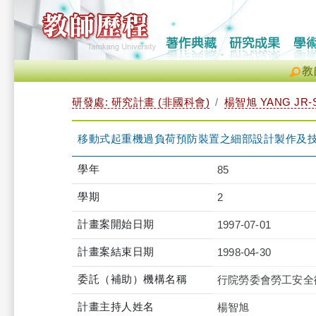
教
研發處: 研究計畫 (非國科會)
楊智旭 YANG JR-
移動式起重機過負荷預防裝置之細部設計製作及
學年
85
學期
2
計畫案開始日期
1997-07-01
計畫案結束日期
1998-04-30
委託（補助）機構名稱
行院勞委會勞工安全
計畫主持人姓名
楊智旭