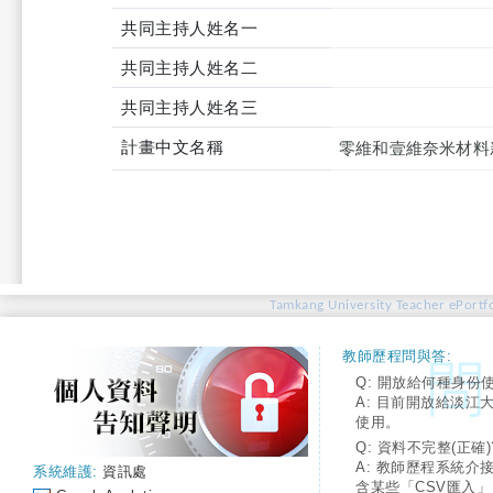
共同主持人姓名一
共同主持人姓名二
共同主持人姓名三
計畫中文名稱
零維和壹維奈米材料新
Tamkang University Teacher ePortfo
教師歷程問與答:
Q: 開放給何種身份
A: 目前開放給淡江
使用。
Q: 資料不完整(正確)
A: 教師歷程系統介
系統維護:
資訊處
含某些「CSV匯入