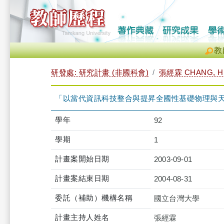
教
研發處: 研究計畫 (非國科會)
張經霖 CHANG, HE
「以當代資訊科技整合與提昇全國性基礎物理與
學年
92
學期
1
計畫案開始日期
2003-09-01
計畫案結束日期
2004-08-31
委託（補助）機構名稱
國立台灣大學
計畫主持人姓名
張經霖