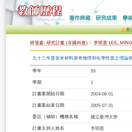
教
研發處: 研究計畫 (非國科會)
李明憲 LEE, MING
九十三年度奈米材料新奇物理和化學性質之理論研究(
學年
93
學期
1
計畫案開始日期
2004-08-01
計畫案結束日期
2005-07-31
委託（補助）機構名稱
國立臺灣大學
計畫主持人姓名
李明憲