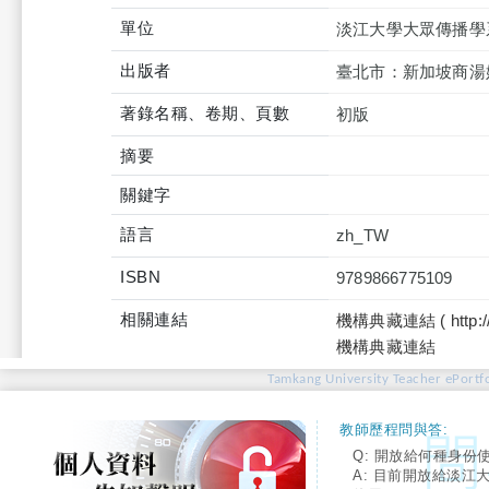
單位
淡江大學大眾傳播學
出版者
臺北市：新加坡商湯
著錄名稱、卷期、頁數
初版
摘要
關鍵字
語言
zh_TW
ISBN
9789866775109
相關連結
機構典藏連結 ( http://tku
機構典藏連結
Tamkang University Teacher ePortfo
教師歷程問與答:
Q: 開放給何種身份
A: 目前開放給淡江