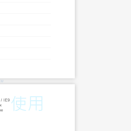
KU
:
 / IE9
ox
me