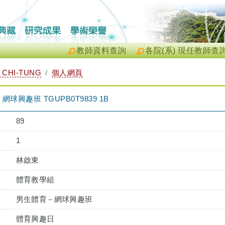
教師資料查詢
各院(系) 現任教師查
 CHI-TUNG
個人網頁
興趣班 TGUPB0T9839 1B
89
1
林啟東
體育教學組
男生體育－網球興趣班
體育興趣日