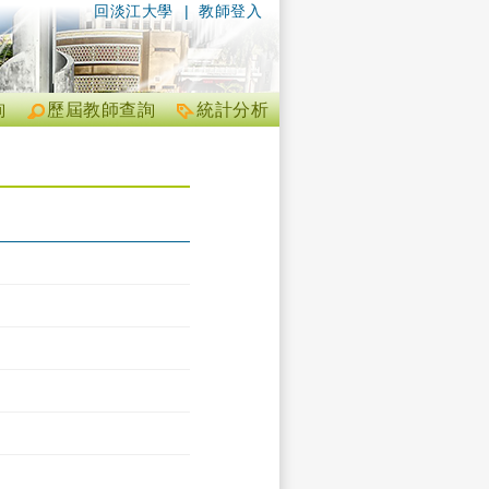
回淡江大學
|
教師登入
詢
歷屆教師查詢
統計分析