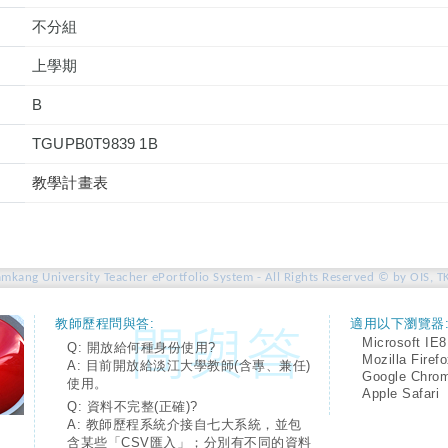
不分組
上學期
B
TGUPB0T9839 1B
教學計畫表
amkang University Teacher ePortfolio System - All Rights Reserved © by OIS, T
教師歷程問與答:
適用以下瀏覽器
Microsoft IE8
Q: 開放給何種身份使用?
Mozilla Firef
A: 目前開放給淡江大學教師(含專、兼任)
Google Chro
使用。
Apple Safari
Q: 資料不完整(正確)?
A: 教師歷程系統介接自七大系統，並包
含某些「CSV匯入」；分別有不同的資料