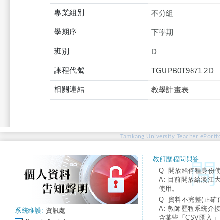
專業組別
不分組
學期序
下學期
班別
D
課程代號
TGUPB0T9871 2D
相關連結
教學計畫表
Tamkang University Teacher ePortfo
教師歷程問與答:
Q: 開放給何種身份
A: 目前開放給淡江
使用。
Q: 資料不完整(正確)
A: 教師歷程系統介
系統維護:
資訊處
含某些「CSV匯入