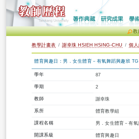
教
教學計畫表
謝幸珠 HSIEH HSING-CHU
個人
體育興趣日：男．女生體育－有氧舞蹈興趣班 TGUPB
學年
87
學期
2
教師
謝幸珠
系所
體育教學組
課程名稱
男．女生體育－有氧
開課系級
體育興趣日