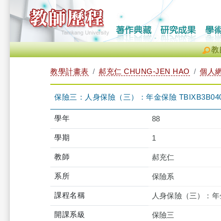
教
教學計畫表
郝充仁 CHUNG-JEN HAO
個人
保險三：人身保險（三）：年金保險 TBIXB3B040
學年
88
學期
1
教師
郝充仁
系所
保險系
課程名稱
人身保險（三）：年
開課系級
保險三