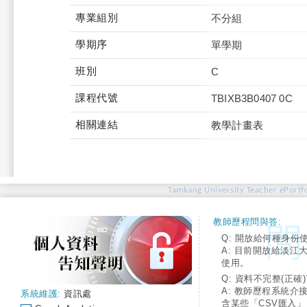
專業組別
不分組
學期序
單學期
班別
C
課程代號
TBIXB3B0407 0C
相關連結
教學計畫表
Tamkang University Teacher ePortfo
教師歷程問與答:
Q: 開放給何種身份
A: 目前開放給淡江
使用。
Q: 資料不完整(正確)
A: 教師歷程系統介
系統維護:
資訊處
含某些「CSV匯入