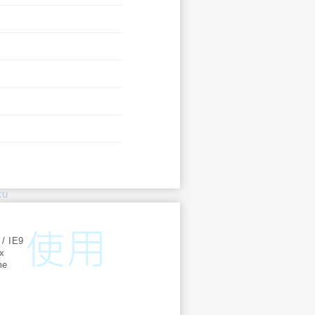
KU
:
 / IE9
ox
me