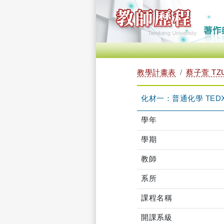
教學計畫表
蔡子萱 TZU
化材一：普通化學 TEDXB
學年
學期
教師
系所
課程名稱
開課系級