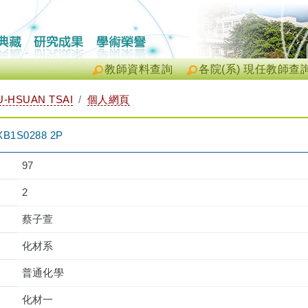
教師資料查詢
各院(系) 現任教師查
-HSUAN TSAI
個人網頁
1S0288 2P
97
2
蔡子萱
化材系
普通化學
化材一