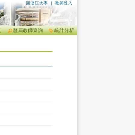
回淡江大學
|
教師登入
詢
歷屆教師查詢
統計分析