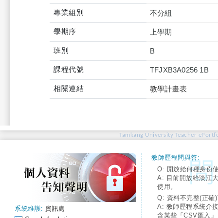
專業組別
不分組
學期序
上學期
班別
B
課程代號
TFJXB3A0256 1B
相關連結
教學計畫表
Tamkang University Teacher ePortfo
教師歷程問與答:
Q: 開放給何種身份
A: 目前開放給淡江
使用。
Q: 資料不完整(正確)
A: 教師歷程系統介
系統維護:
資訊處
含某些「CSV匯入