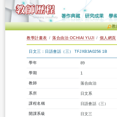
教
教學計畫表
落合由治 OCHIAI YUJI
個人網頁
日文三：日語會話（三） TFJXB3A0256 1B
學年
89
學期
1
教師
落合由治
系所
日文系
課程名稱
日語會話（三）
開課系級
日文三