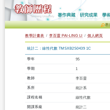
教
教學計畫表
李百靈 PAI-LING LI
個人網頁
統計二：線性代數 TMSXB2S0439 1C
學年
95
學期
1
教師
李百靈
系所
統計系
課程名稱
線性代數
開課系級
統計二