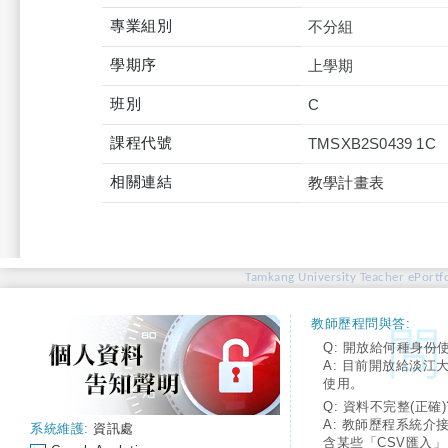
專業組別
不分組
學期序
上學期
班別
C
課程代號
TMSXB2S0439 1C
相關連結
教學計畫表
Tamkang University Teacher ePortfo
教師歷程問與答:
Q: 開放給何種身份
A: 目前開放給淡江
使用。
Q: 資料不完整(正確)
A: 教師歷程系統介
系統維護:
資訊處
含某些「CSV匯入