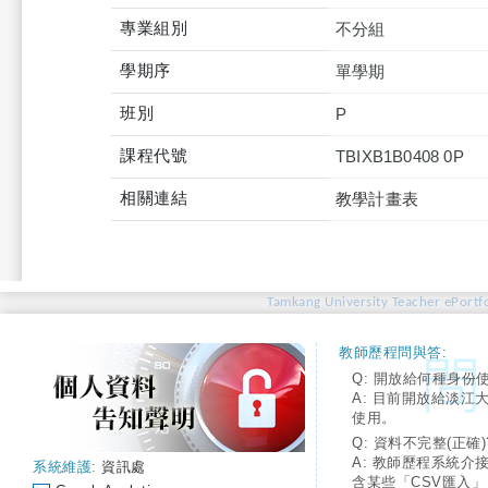
專業組別
不分組
學期序
單學期
班別
P
課程代號
TBIXB1B0408 0P
相關連結
教學計畫表
Tamkang University Teacher ePortfo
教師歷程問與答:
Q: 開放給何種身份
A: 目前開放給淡江
使用。
Q: 資料不完整(正確)
A: 教師歷程系統介
系統維護:
資訊處
含某些「CSV匯入