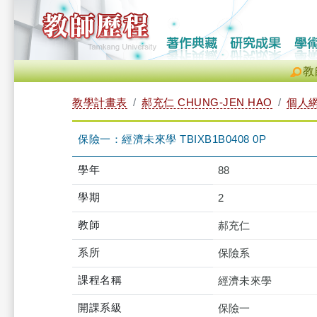
教
教學計畫表
郝充仁 CHUNG-JEN HAO
個人
保險一：經濟未來學 TBIXB1B0408 0P
學年
88
學期
2
教師
郝充仁
系所
保險系
課程名稱
經濟未來學
開課系級
保險一