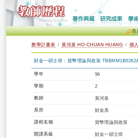
教
教學計畫表
黃河泉 HO-CHUAN HUANG
個
財金一碩士班：貨幣理論與政策 TBBMM1B0262A
學年
96
學期
2
教師
黃河泉
系所
財金系
課程名稱
貨幣理論與政策
開課系級
財金一碩士班