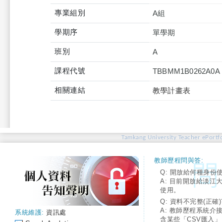
專業組別
A組
學期序
單學期
班別
A
課程代號
TBBMM1B0262A0A
相關連結
教學計畫表
Tamkang University Teacher ePortfo
教師歷程問與答:
Q: 開放給何種身份
A: 目前開放給淡江
使用。
Q: 資料不完整(正確)
A: 教師歷程系統介
系統維護:
資訊處
含某些「CSV匯入