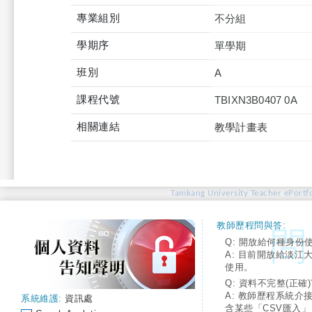
專業組別
不分組
學期序
單學期
班別
A
課程代號
TBIXN3B0407 0A
相關連結
教學計畫表
Tamkang University Teacher ePortfo
教師歷程問與答:
Q: 開放給何種身份
A: 目前開放給淡江
使用。
Q: 資料不完整(正確)
A: 教師歷程系統介
系統維護:
資訊處
含某些「CSV匯入