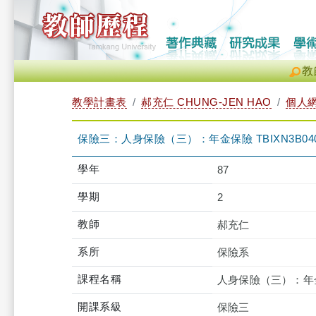
教
教學計畫表
郝充仁 CHUNG-JEN HAO
個人
保險三：人身保險（三）：年金保險 TBIXN3B040
學年
87
學期
2
教師
郝充仁
系所
保險系
課程名稱
人身保險（三）：年
開課系級
保險三