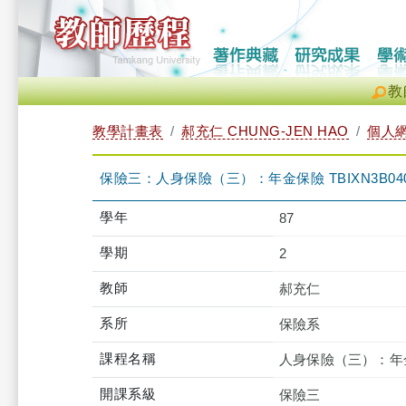
教
教學計畫表
郝充仁 CHUNG-JEN HAO
個人
保險三：人身保險（三）：年金保險 TBIXN3B040
學年
87
學期
2
教師
郝充仁
系所
保險系
課程名稱
人身保險（三）：年
開課系級
保險三