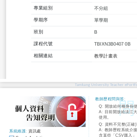
專業組別
不分組
學期序
單學期
班別
B
課程代號
TBIXN3B0407 0B
相關連結
教學計畫表
Tamkang University Teacher ePortfo
教師歷程問與答:
Q: 開放給何種身份
A: 目前開放給淡江
使用。
Q: 資料不完整(正確)
A: 教師歷程系統介
系統維護:
資訊處
含某些「CSV匯入