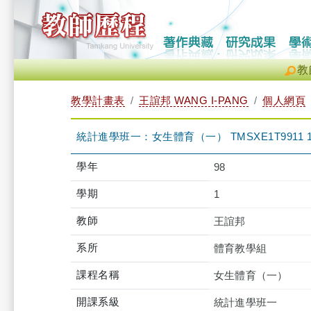
教
教學計畫表
王誼邦 WANG I-PANG
個人網頁
統計進學班一：女生體育（一） TMSXE1T9911 
學年
98
學期
1
教師
王誼邦
系所
體育教學組
課程名稱
女生體育（一）
開課系級
統計進學班一