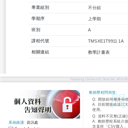
專業組別
不分組
學期序
上學期
班別
A
課程代號
TMSXE1T9911 1A
相關連結
教學計畫表
Tamkang University Teacher ePortfo
教師歷程問與答:
Q: 開放給何種身份
A: 目前開放給淡江
使用。
Q: 資料不完整(正確)
A: 教師歷程系統介
系統維護:
資訊處
含某些「CSV匯入