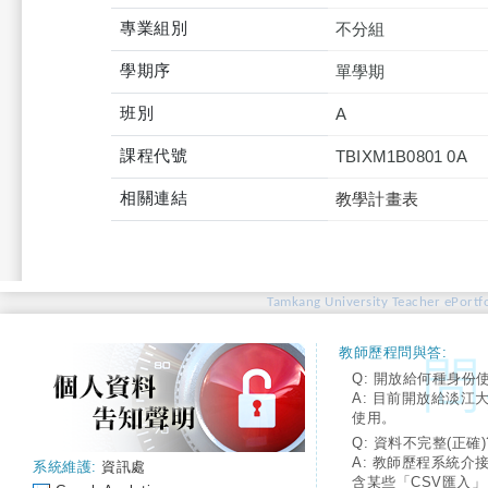
專業組別
不分組
學期序
單學期
班別
A
課程代號
TBIXM1B0801 0A
相關連結
教學計畫表
Tamkang University Teacher ePortfo
教師歷程問與答:
Q: 開放給何種身份
A: 目前開放給淡江
使用。
Q: 資料不完整(正確)
A: 教師歷程系統介
系統維護:
資訊處
含某些「CSV匯入