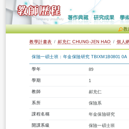
教
教學計畫表
郝充仁 CHUNG-JEN HAO
個人
保險一碩士班：年金保險研究 TBIXM1B0801 0A
學年
89
學期
1
教師
郝充仁
系所
保險系
課程名稱
年金保險研究
開課系級
保險一碩士班