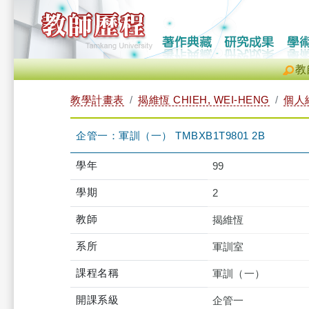
教
教學計畫表
揭維恆 CHIEH, WEI-HENG
個人
企管一：軍訓（一） TMBXB1T9801 2B
學年
99
學期
2
教師
揭維恆
系所
軍訓室
課程名稱
軍訓（一）
開課系級
企管一