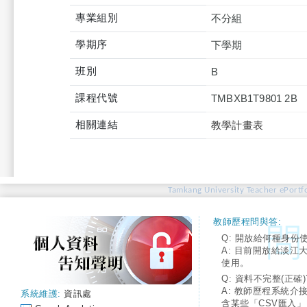
專業組別
不分組
學期序
下學期
班別
B
課程代號
TMBXB1T9801 2B
相關連結
教學計畫表
Tamkang University Teacher ePortfo
教師歷程問與答:
Q: 開放給何種身份
A: 目前開放給淡江
使用。
Q: 資料不完整(正確)
A: 教師歷程系統介
系統維護:
資訊處
含某些「CSV匯入