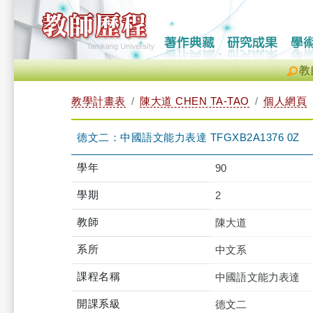
教
教學計畫表
陳大道 CHEN TA-TAO
個人網頁
德文二：中國語文能力表達 TFGXB2A1376 0Z
學年
90
學期
2
教師
陳大道
系所
中文系
課程名稱
中國語文能力表達
開課系級
德文二