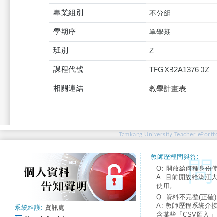
專業組別
不分組
學期序
單學期
班別
Z
課程代號
TFGXB2A1376 0Z
相關連結
教學計畫表
Tamkang University Teacher ePortfo
教師歷程問與答:
Q: 開放給何種身份
A: 目前開放給淡江
使用。
Q: 資料不完整(正確)
A: 教師歷程系統介
系統維護:
資訊處
含某些「CSV匯入