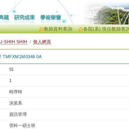
教師資料查詢
各院(系) 現任教師查
-SHIH SHIH
個人網頁
MFXM1M0348 0A
91
1
時序時
決策系
資訊管理
管科一碩士班