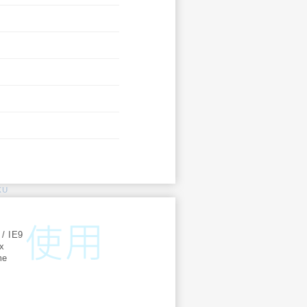
KU
:
 / IE9
ox
me