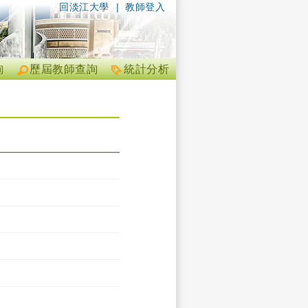
回淡江大學
|
教師登入
詢
歷屆教師查詢
統計分析