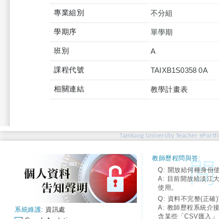
專業組別
不分組
學期序
單學期
班別
A
課程代號
TAIXB1S0358 0A
相關連結
教學計畫表
Tamkang University Teacher ePortfo
教師歷程問與答:
Q: 開放給何種身份
A: 目前開放給淡江
使用。
Q: 資料不完整(正確)
A: 教師歷程系統介
系統維護:
資訊處
含某些「CSV匯入