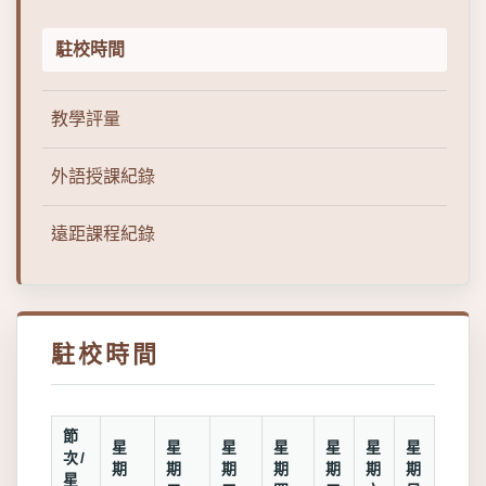
駐校時間
教學評量
外語授課紀錄
遠距課程紀錄
駐校時間
節
星
星
星
星
星
星
星
次/
期
期
期
期
期
期
期
星