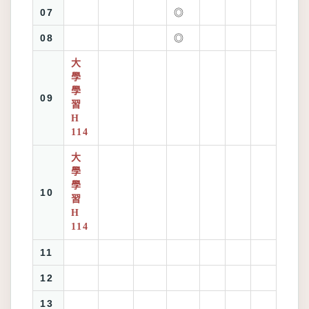
07
◎
08
◎
大
學
學
09
習
H
114
大
學
學
10
習
H
114
11
12
13