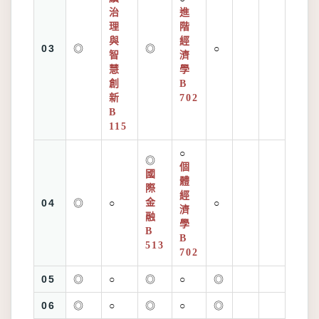
治
進
理
階
與
經
03
◎
◎
○
智
濟
慧
學
創
B
新
702
B
115
○
◎
個
國
體
際
經
04
◎
○
金
○
濟
融
學
B
B
513
702
05
◎
○
◎
○
◎
06
◎
○
◎
○
◎