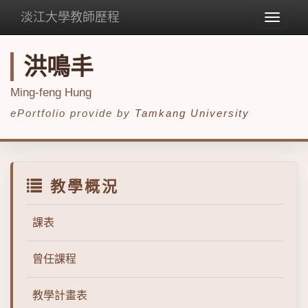
淡江大學教師歷程
Toggle
navigat
洪鳴丰
Ming-feng Hung
ePortfolio provide by
Tamkang University
教學概況
課表
曾任課程
教學計畫表