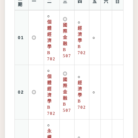
一
二
三
四
五
六
日
期
○
◎
個
○
國
體
經
際
經
濟
01
◎
金
○
濟
學
融
學
B
B
B
702
507
702
○
◎
個
○
國
體
經
際
經
濟
02
◎
金
○
濟
學
融
學
B
B
B
702
507
702
○
永
續
○