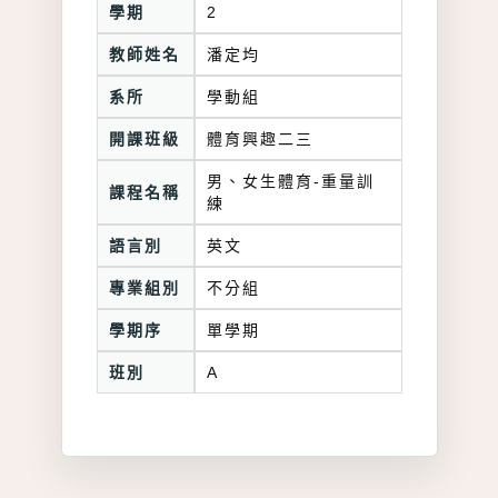
學期
2
教師姓名
潘定均
系所
學動組
開課班級
體育興趣二三
男、女生體育-重量訓
課程名稱
練
語言別
英文
專業組別
不分組
學期序
單學期
班別
A