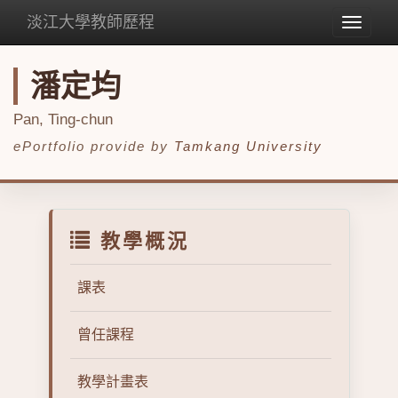
淡江大學教師歷程
Toggle
navigat
潘定均
Pan, Ting-chun
ePortfolio provide by
Tamkang University
教學概況
課表
曾任課程
教學計畫表