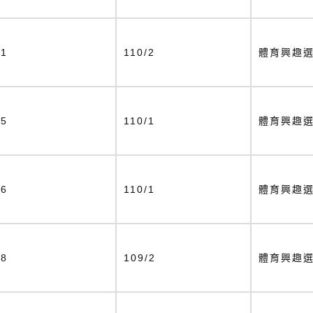
61
110/2
體育興趣
65
110/1
體育興趣
66
110/1
體育興趣
68
109/2
體育興趣