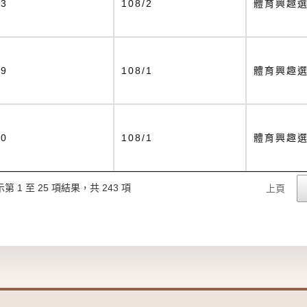
83
108/2
體育興趣
89
108/1
體育興趣
90
108/1
體育興趣
第 1 至 25 項結果，共 243 項
上頁