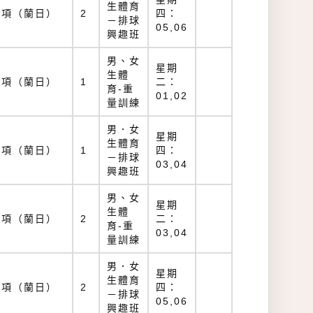
生體育
選項（蘭日）
2
四：
－排球
05,06
興趣班
男、女
星期
生體
選項（蘭日）
1
二：
育-重
01,02
量訓練
男．女
星期
生體育
選項（蘭日）
1
四：
－排球
03,04
興趣班
男、女
星期
生體
選項（蘭日）
2
二：
育-重
03,04
量訓練
男．女
星期
生體育
選項（蘭日）
2
四：
－排球
05,06
興趣班