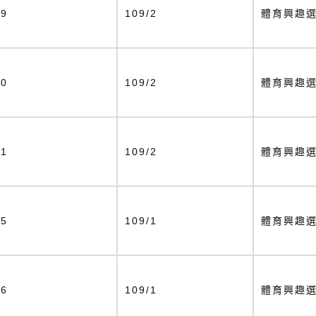
69
109/2
體育興趣
70
109/2
體育興趣
71
109/2
體育興趣
75
109/1
體育興趣
76
109/1
體育興趣