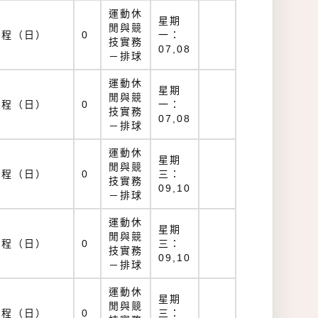
運動休
星期
閒與競
課程（日）
0
一：
技實務
07,08
－排球
運動休
星期
閒與競
課程（日）
0
一：
技實務
07,08
－排球
運動休
星期
閒與競
課程（日）
0
三：
技實務
09,10
－排球
運動休
星期
閒與競
課程（日）
0
三：
技實務
09,10
－排球
運動休
星期
閒與競
課程（日）
0
三：