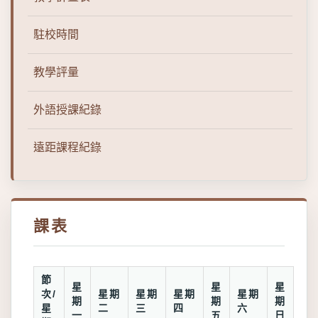
駐校時間
教學評量
外語授課紀錄
遠距課程紀錄
課表
節
星
星
星
次/
星期
星期
星期
星期
期
期
期
星
二
三
四
六
一
五
日