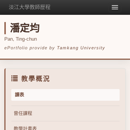
淡江大學教師歷程
Toggle
navigat
潘定均
Pan, Ting-chun
ePortfolio provide by
Tamkang University
教學概況
課表
曾任課程
教學計畫表