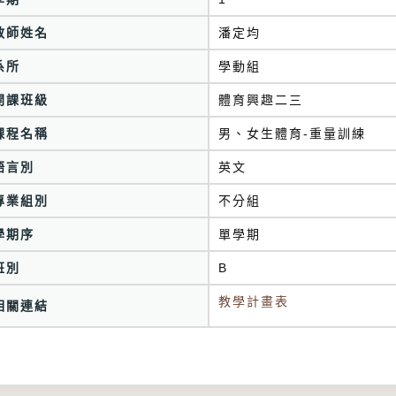
教師姓名
潘定均
系所
學動組
開課班級
體育興趣二三
課程名稱
男、女生體育-重量訓練
語言別
英文
專業組別
不分組
學期序
單學期
班別
B
教學計畫表
相關連結