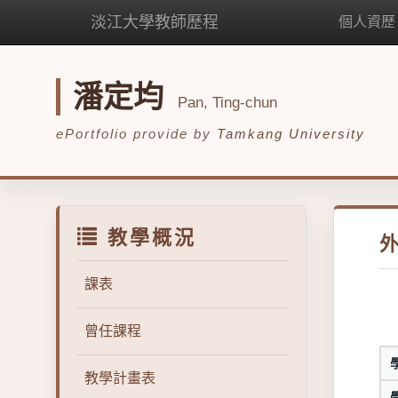
淡江大學教師歷程
個人資歷
潘定均
Pan, Ting-chun
ePortfolio provide by
Tamkang University
教學概況
課表
曾任課程
教學計畫表