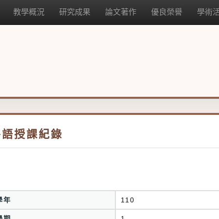
教學概況
研究成果
論文著作
優良榮譽
學術
外語授課紀錄
學年
110
學期
1