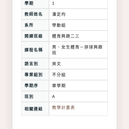
學期
1
教師姓名
潘定均
系所
學動組
開課班級
體育興趣二三
男．女生體育－排球興趣
課程名稱
班
語言別
英文
專業組別
不分組
學期序
單學期
班別
A
教學計畫表
相關連結