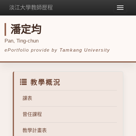
淡江大學教師歷程
Toggle
navigat
潘定均
Pan, Ting-chun
ePortfolio provide by
Tamkang University
教學概況
課表
曾任課程
教學計畫表