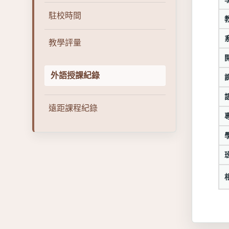
駐校時間
教學評量
外語授課紀錄
遠距課程紀錄