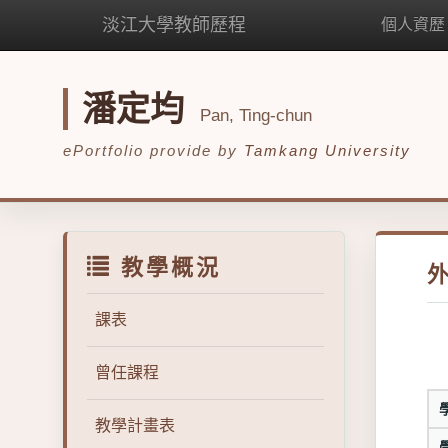
淡江大學教師歷程
個人資歷
潘定均
Pan, Ting-chun
ePortfolio provide by
Tamkang University
教學概況
課表
曾任課程
教學計畫表