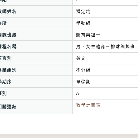
教師姓名
潘定均
系所
學動組
開課班級
體育興趣一
課程名稱
男．女生體育－排球興趣班
語言別
英文
專業組別
不分組
學期序
單學期
班別
A
教學計畫表
相關連結