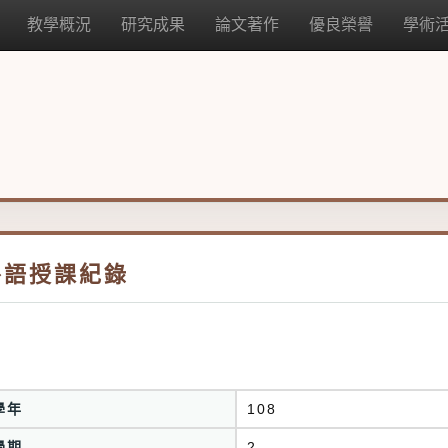
教學概況
研究成果
論文著作
優良榮譽
學術
外語授課紀錄
學年
108
學期
2