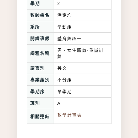
學期
2
教師姓名
潘定均
系所
學動組
開課班級
體育興趣一
男、女生體育-重量訓
課程名稱
練
語言別
英文
專業組別
不分組
學期序
單學期
班別
A
教學計畫表
相關連結