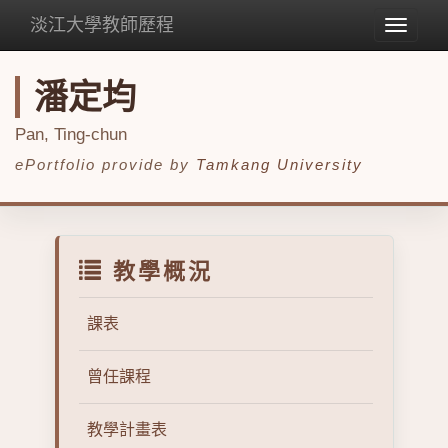
淡江大學教師歷程
Toggle
navigat
潘定均
Pan, Ting-chun
ePortfolio provide by
Tamkang University
教學概況
課表
曾任課程
教學計畫表