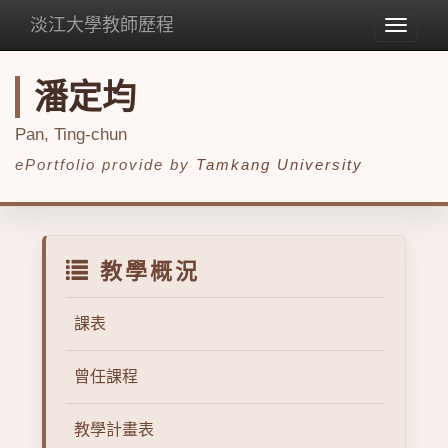
淡江大學教師歷程
Toggle
navigat
潘定均
Pan, Ting-chun
ePortfolio provide by
Tamkang University
教學概況
課表
曾任課程
教學計畫表