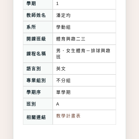
學期
1
教師姓名
潘定均
系所
學動組
開課班級
體育興趣二三
男．女生體育－排球興趣
課程名稱
班
語言別
英文
專業組別
不分組
學期序
單學期
班別
A
教學計畫表
相關連結