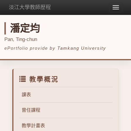
淡江大學教師歷程
Toggle
navigat
潘定均
Pan, Ting-chun
ePortfolio provide by
Tamkang University
教學概況
課表
曾任課程
教學計畫表