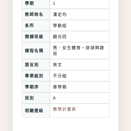
學期
1
教師姓名
潘定均
系所
學動組
開課班級
觀光四
男．女生體育－排球興趣
課程名稱
班
語言別
英文
專業組別
不分組
學期序
單學期
班別
A
教學計畫表
相關連結