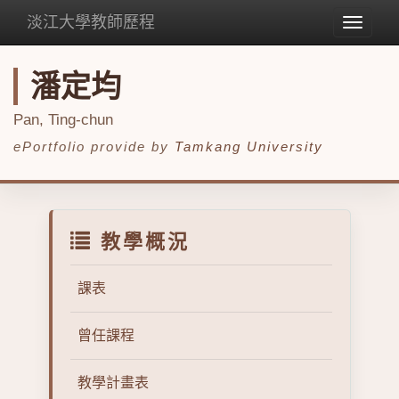
淡江大學教師歷程
Toggle
navigat
潘定均
Pan, Ting-chun
ePortfolio provide by
Tamkang University
教學概況
課表
曾任課程
教學計畫表