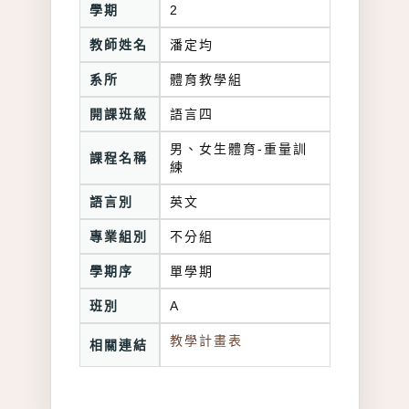
學期
2
教師姓名
潘定均
系所
體育教學組
開課班級
語言四
男、女生體育-重量訓
課程名稱
練
語言別
英文
專業組別
不分組
學期序
單學期
班別
A
教學計畫表
相關連結