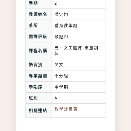
學期
2
教師姓名
潘定均
系所
體育教學組
開課班級
政經四
男、女生體育-重量訓
課程名稱
練
語言別
英文
專業組別
不分組
學期序
單學期
班別
A
教學計畫表
相關連結