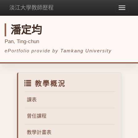
淡江大學教師歷程
Toggle
navigat
潘定均
Pan, Ting-chun
ePortfolio provide by
Tamkang University
教學概況
課表
曾任課程
教學計畫表