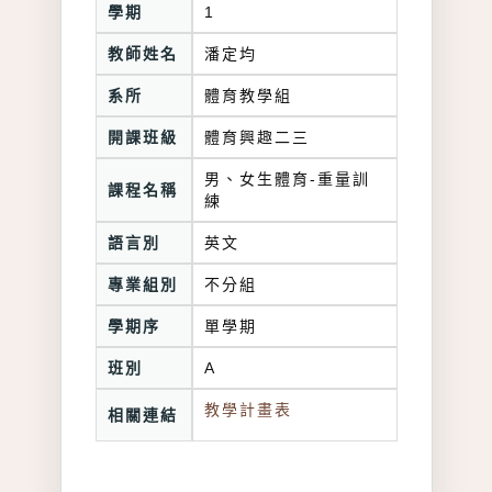
學期
1
教師姓名
潘定均
系所
體育教學組
開課班級
體育興趣二三
男、女生體育-重量訓
課程名稱
練
語言別
英文
專業組別
不分組
學期序
單學期
班別
A
教學計畫表
相關連結