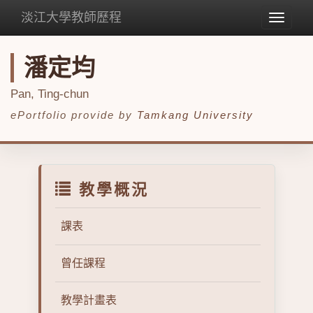
淡江大學教師歷程
Toggle
navigat
潘定均
Pan, Ting-chun
ePortfolio provide by
Tamkang University
教學概況
課表
曾任課程
教學計畫表