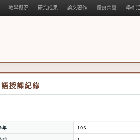
教學概況
研究成果
論文著作
優良榮譽
學術
外語授課紀錄
學年
106
學期
1