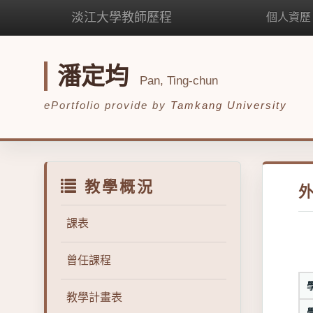
淡江大學教師歷程
個人資歷
潘定均
Pan, Ting-chun
ePortfolio provide by
Tamkang University
教學概況
課表
曾任課程
教學計畫表