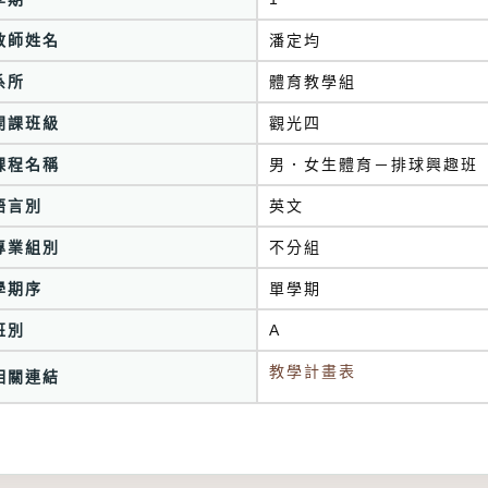
教師姓名
潘定均
系所
體育教學組
開課班級
觀光四
課程名稱
男．女生體育－排球興趣班
語言別
英文
專業組別
不分組
學期序
單學期
班別
A
教學計畫表
相關連結