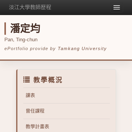
淡江大學教師歷程
Toggle
navigat
潘定均
Pan, Ting-chun
ePortfolio provide by
Tamkang University
教學概況
課表
曾任課程
教學計畫表