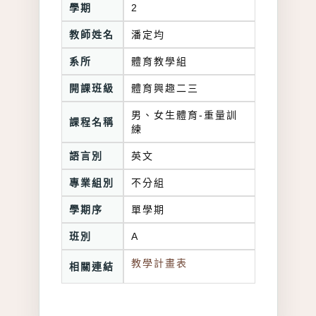
學期
2
教師姓名
潘定均
系所
體育教學組
開課班級
體育興趣二三
男、女生體育-重量訓
課程名稱
練
語言別
英文
專業組別
不分組
學期序
單學期
班別
A
教學計畫表
相關連結