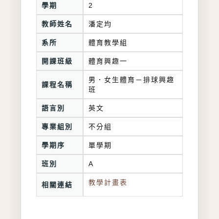
學期
2
教師姓名
潘定均
系所
體育教學組
開課班級
體育興趣一
男．女生體育－排球興趣
課程名稱
班
語言別
英文
專業組別
不分組
學期序
單學期
班別
A
教學計畫表
相關連結