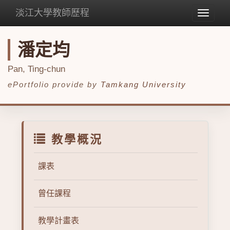
淡江大學教師歷程
Toggle
navigat
潘定均
Pan, Ting-chun
ePortfolio provide by
Tamkang University
教學概況
課表
曾任課程
教學計畫表