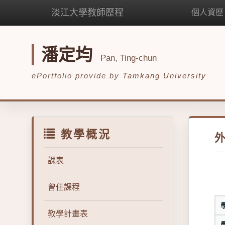
淡江大學教師歷程
個人資歷
潘定均
Pan, Ting-chun
ePortfolio provide by
Tamkang University
教學概況
課表
曾任課程
教學計畫表