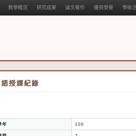
教學概況
研究成果
論文著作
優良榮譽
學術
外語授課紀錄
學年
105
學期
2