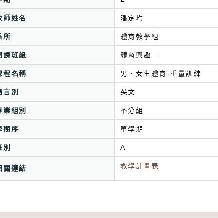
教師姓名
潘定均
系所
體育教學組
開課班級
體育興趣一
課程名稱
男、女生體育-重量訓練
語言別
英文
專業組別
不分組
學期序
單學期
班別
A
教學計畫表
相關連結