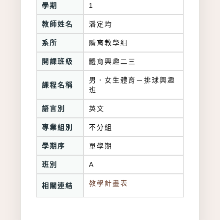
學期
1
教師姓名
潘定均
系所
體育教學組
開課班級
體育興趣二三
男．女生體育－排球興趣
課程名稱
班
語言別
英文
專業組別
不分組
學期序
單學期
班別
A
教學計畫表
相關連結