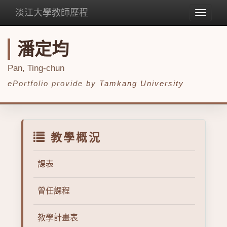
淡江大學教師歷程
Toggle
navigat
潘定均
Pan, Ting-chun
ePortfolio provide by
Tamkang University
教學概況
課表
曾任課程
教學計畫表