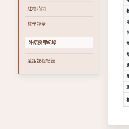
駐校時間
教學評量
外語授課紀錄
遠距課程紀錄