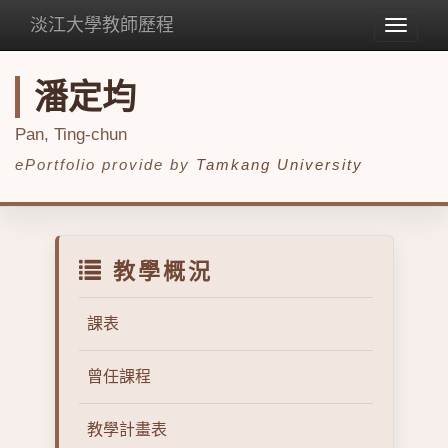
淡江大學教師歷程
Toggle
navigat
潘定均
Pan, Ting-chun
ePortfolio provide by
Tamkang University
教學概況
課表
曾任課程
教學計畫表