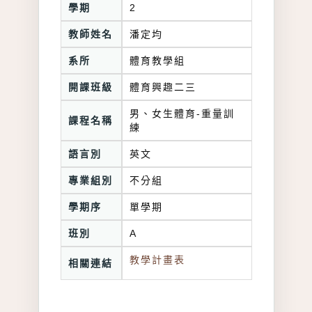
學期
2
教師姓名
潘定均
系所
體育教學組
開課班級
體育興趣二三
男、女生體育-重量訓
課程名稱
練
語言別
英文
專業組別
不分組
學期序
單學期
班別
A
教學計畫表
相關連結