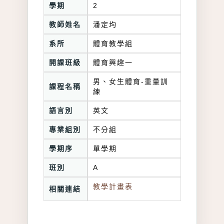
學期
2
教師姓名
潘定均
系所
體育教學組
開課班級
體育興趣一
男、女生體育-重量訓
課程名稱
練
語言別
英文
專業組別
不分組
學期序
單學期
班別
A
教學計畫表
相關連結