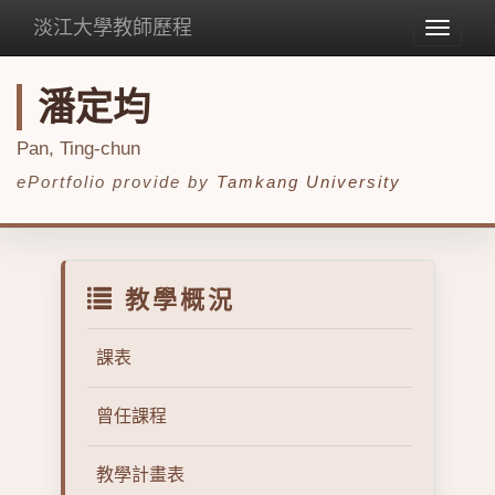
淡江大學教師歷程
Toggle
navigat
潘定均
Pan, Ting-chun
ePortfolio provide by
Tamkang University
教學概況
課表
曾任課程
教學計畫表