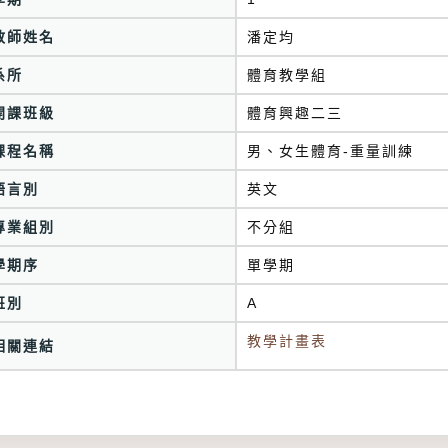
教師姓名
潘定均
系所
體育教學組
開課班級
體育興趣二三
課程名稱
男、女生體育-重量訓練
語言別
英文
專業組別
不分組
學期序
單學期
班別
A
教學計畫表
相關連結