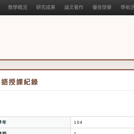
教學概況
研究成果
論文著作
優良榮譽
學術
外語授課紀錄
學年
104
學期
1