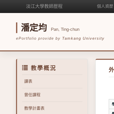
淡江大學教師歷程
個人資歷
潘定均
Pan, Ting-chun
ePortfolio provide by
Tamkang University
教學概況
課表
曾任課程
教學計畫表