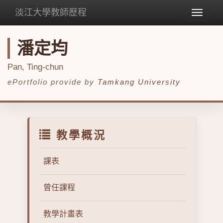
淡江大學教師歷程
Toggle
navigat
潘定均
Pan, Ting-chun
ePortfolio provide by
Tamkang University
教學概況
課表
曾任課程
教學計畫表