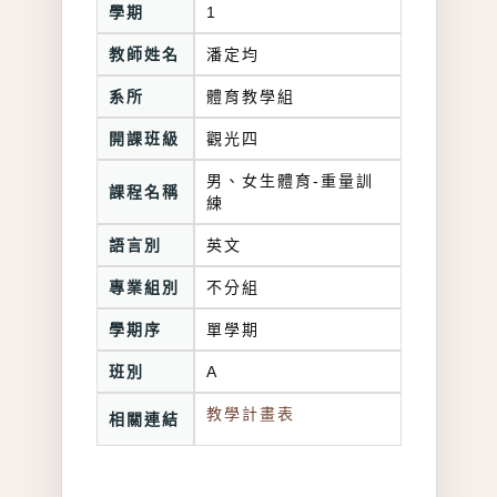
學期
1
教師姓名
潘定均
系所
體育教學組
開課班級
觀光四
男、女生體育-重量訓
課程名稱
練
語言別
英文
專業組別
不分組
學期序
單學期
班別
A
教學計畫表
相關連結