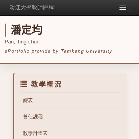
淡江大學教師歷程
Toggle
navigat
潘定均
Pan, Ting-chun
ePortfolio provide by
Tamkang University
教學概況
課表
曾任課程
教學計畫表