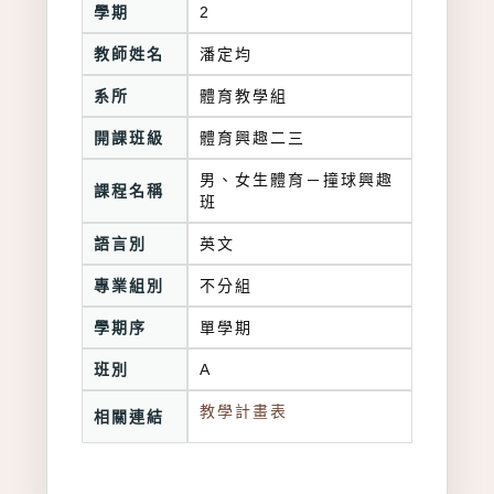
學期
2
教師姓名
潘定均
系所
體育教學組
開課班級
體育興趣二三
男、女生體育－撞球興趣
課程名稱
班
語言別
英文
專業組別
不分組
學期序
單學期
班別
A
教學計畫表
相關連結