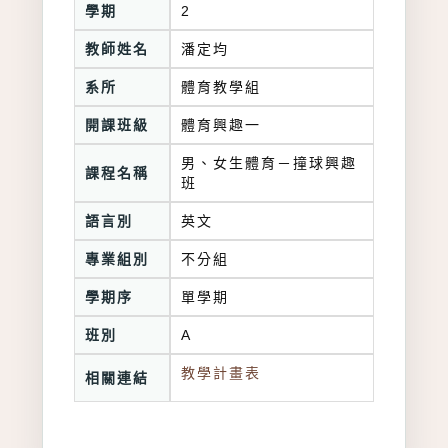
學期
2
教師姓名
潘定均
系所
體育教學組
開課班級
體育興趣一
男、女生體育－撞球興趣
課程名稱
班
語言別
英文
專業組別
不分組
學期序
單學期
班別
A
教學計畫表
相關連結