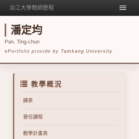
淡江大學教師歷程
Toggle
navigat
潘定均
Pan, Ting-chun
ePortfolio provide by
Tamkang University
教學概況
課表
曾任課程
教學計畫表